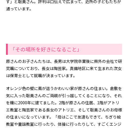
す」と聡美さん。評判は口伝えで広まって、近所の子どもたちが
通っています。
「その場所を好きになること」
原さんのお子さんたちは、長男は大学院卒業後に県外の会社で研
究職についており、長女は陶芸家。真備地区に来て生まれた次女
は保育士として就職が決まっています。
オレンジ色の壁に蔦が這うかわいい家が原さんの住まい。倉敷を
気に入った聡美さんのご両親が引っ越してくることになり、それ
を機に2000年に建てました。2階が原さんの住居、1階がアトリ
エ教室と陶芸家である長女のアトリエ、そして聡美さんのお母様
の住まいになっています。「母はここで友達もできて、ちぎり絵
教室や童謡教室に行ったり、体操に行ったりして、すごくエンジ