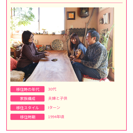
30代
移住時の年代
夫婦と子供
家族構成
Iターン
移住スタイル
1994年頃
移住時期