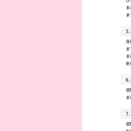
び
ま
ま
5
当
ま
ま
全
6
収
ま
7
収