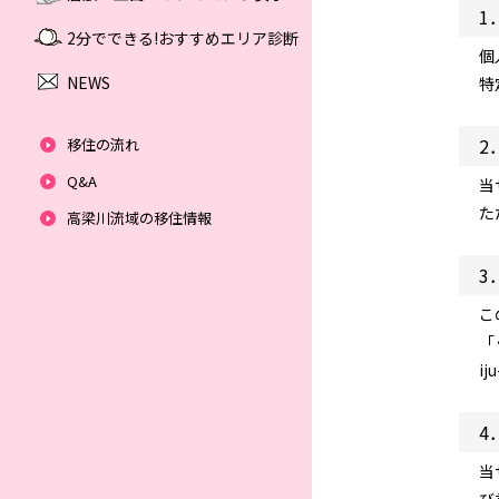
1
2分でできる!おすすめエリア診断
個
NEWS
特
2
移住の流れ
Q&A
当
た
高梁川流域の移住情報
3
こ
「
ij
4
当