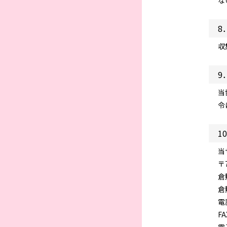
な
8
収
9
当
令
1
当
〒7
倉
倉
電話
FA