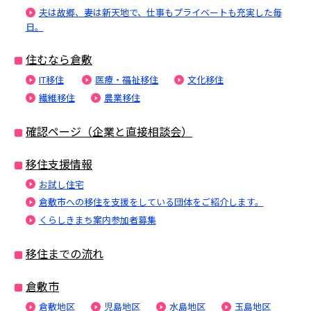
夫は故郷、妻は新天地で、仕事もプライベートも充実した毎
日。
住むなら倉敷
IT移住
医療・福祉移住
文化移住
繊維移住
農業移住
確認ページ（企業と直接相談会）
移住支援情報
お試し住宅
倉敷市への移住を支援をしている団体をご紹介します。
くらしきまち案内参加者募集
移住までの流れ
倉敷市
倉敷地区
児島地区
水島地区
玉島地区