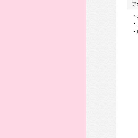
ア
・
・
・