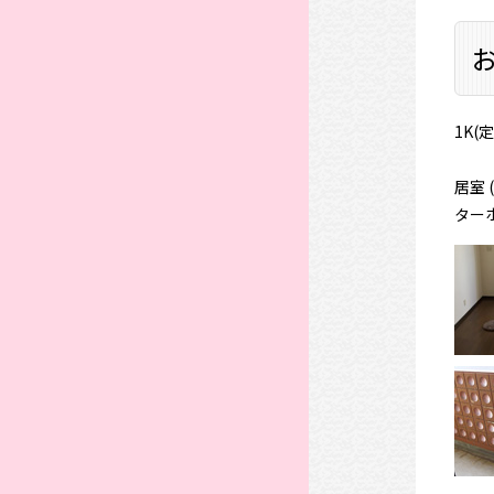
1K(
居室 
ターホ