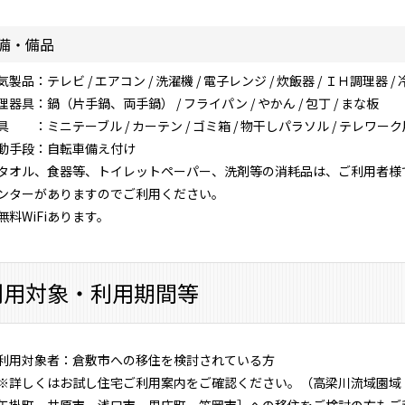
備・備品
気製品：テレビ / エアコン / 洗濯機 / 電子レンジ / 炊飯器 / ＩＨ調理器 / 
理器具：鍋（片手鍋、両手鍋） / フライパン / やかん / 包丁 / まな板
具 ：ミニテーブル / カーテン / ゴミ箱 / 物干しパラソル / テレワ
動手段：自転車備え付け
タオル、食器等、トイレットペーパー、洗剤等の消耗品は、ご利用者様
ンターがありますのでご利用ください。
無料WiFiあります。
利用対象・利用期間等
利用対象者：倉敷市への移住を検討されている方
※詳しくはお試し住宅ご利用案内をご確認ください。（高梁川流域園域
矢掛町、井原市、浅口市、里庄町、笠岡市］への移住をご検討の方もご