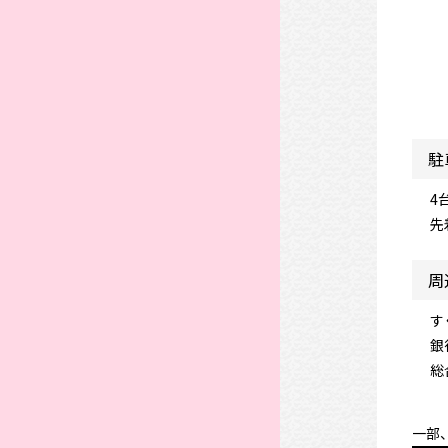
駐
4
先
周
す
銀
総
一部