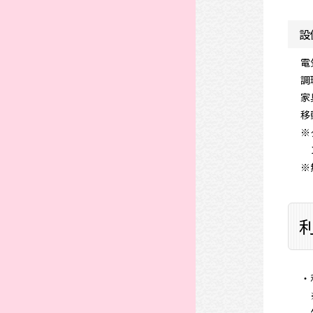
設
電
調
家
移
※
※
・