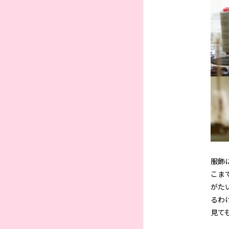
服飾
こま
がた
るわ
見て