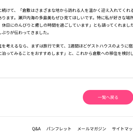
。
に続けて、「倉敷はさまざまな地から訪れる人を温かく迎え入れてくれ
あります。瀬戸内海の多島美もぜひ見てほしいです。特に私が好きな場
。休日にのんびりと癒しの時間を過ごしています」とも語ってくれまし
しぶりが伝わってきました。
住を考えるなら、まずは旅行で来て、1週間ほどゲストハウスのように
に泊ってみることをおすすめします」と、これから倉敷への移住を検討
一覧へ戻る
Q&A
パンフレット
メールマガジン
サイトマッ