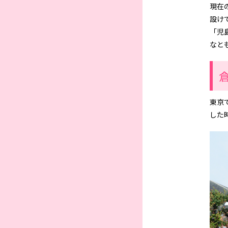
現在
設け
「児
なと
東京
した