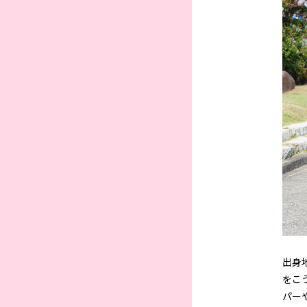
出身
をこ
パー