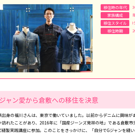
移住時の年代
家族構成
移住スタイル
2
移住時期
Gジャン愛から倉敷への移住を決意
県出身の福川さんは、東京で働いていました。以前からデニムに興味が
か訪れたことがあり、2016年に「国産ジーンズ発祥の地」である倉敷
ズ縫製実践講座に参加。このことをきっかけに、「自分でGジャンを縫いた