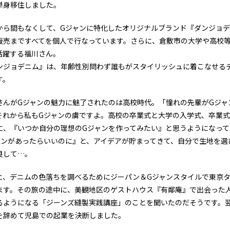
単身移住しました。
から間もなくして、Gジャンに特化したオリジナルブランド『ダンジョデ
販売まですべてを個人で行なっています。さらに、倉敷市の大学や高校
活躍する福川さん。
ンジョデニム』は、年齢性別問わず誰もがスタイリッシュに着こなせる
す。
さんがGジャンの魅力に魅了されたのは高校時代。「憧れの先輩がGジャ
それから私もGジャンの虜ですよ。高校の卒業式と大学の入学式、卒業式
に、『いつか自分の理想のGジャンを作ってみたい』と思うようになっ
ャンがあったらいいのに』と、アイデアが貯まってきて、自分で生地を選
良して…。
と、デニムの色落ちを調べるためにジーパン＆Gジャンスタイルで東京タ
ます。その旅の途中に、美観地区のゲストハウス『有鄰庵』で出会った
るようになる「ジーンズ縫製実践講座」のことを聞いたのだそうです。
を辞めて児島での起業を決断しました。