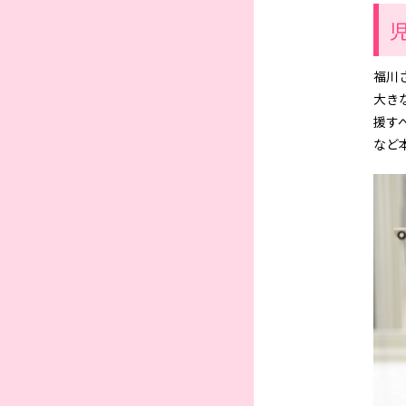
福川
大き
援す
など