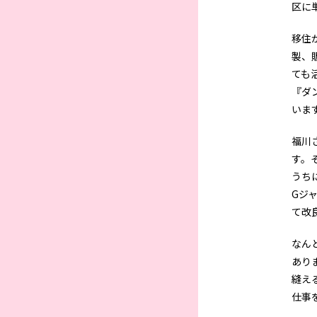
区に
移住
製、
ても
『ダ
いま
福川
す。
うち
Gジ
て改
なん
あり
縫え
仕事