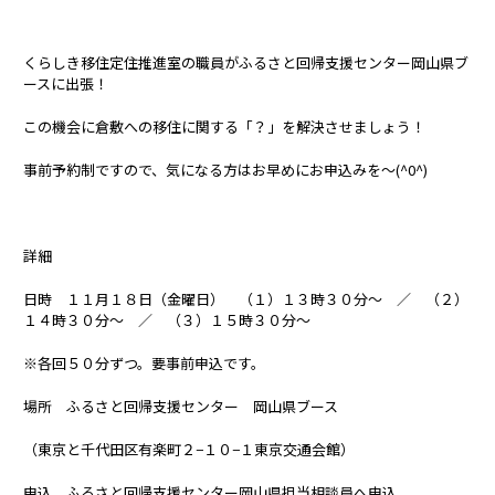
くらしき移住定住推進室の職員がふるさと回帰支援センター岡山県ブ
ースに出張！
この機会に倉敷への移住に関する「？」を解決させましょう！
事前予約制ですので、気になる方はお早めにお申込みを〜(^0^)
詳細
日時 １１月１８日（金曜日） （１）１３時３０分〜 ／ （２）
１４時３０分〜 ／ （３）１５時３０分〜
※各回５０分ずつ。要事前申込です。
場所 ふるさと回帰支援センター 岡山県ブース
（東京と千代田区有楽町２−１０−１東京交通会館）
申込 ふるさと回帰支援センター岡山県担当相談員へ申込