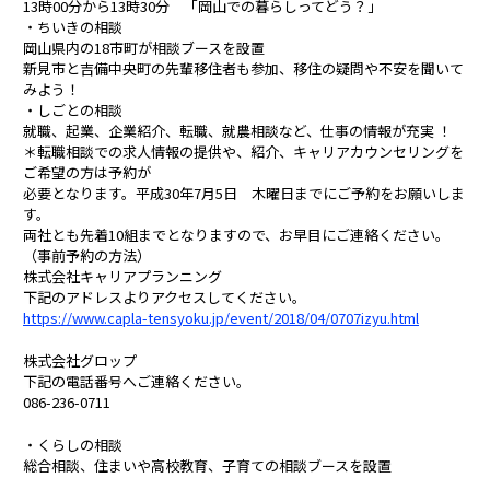
13時00分から13時30分 「岡山での暮らしってどう？」
・ちいきの相談
岡山県内の18市町が相談ブースを設置
新見市と吉備中央町の先輩移住者も参加、移住の疑問や不安を聞いて
みよう！
・しごとの相談
就職、起業、企業紹介、転職、就農相談など、仕事の情報が充実 ！
＊転職相談での求人情報の提供や、紹介、キャリアカウンセリングを
ご希望の方は予約が
必要となります。平成30年7月5日 木曜日までにご予約をお願いしま
す。
両社とも先着10組までとなりますので、お早目にご連絡ください。
（事前予約の方法）
株式会社キャリアプランニング
下記のアドレスよりアクセスしてください。
https://www.capla-tensyoku.jp/event/2018/04/0707izyu.html
株式会社グロップ
下記の電話番号へご連絡ください。
086-236-0711
・くらしの相談
総合相談、住まいや高校教育、子育ての相談ブースを設置