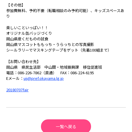
【その他】
参加費無料、予約不要（転職相談のみ予約可能）、キッズスペースあ
り
楽しいこといっぱい！！
オリジナル缶バッジづくり
岡山県産くだものの試食
岡山県マスコットももっち・うらっちとの写真撮影
シールラリーでマスキングテープをゲット（先着100組まで）
【お問い合わせ先】
岡山県 県民生活部 中山間・地域振興課 移住促進班
電話：086-226-7862（直通） FAX：086-224-6195
Eメール：
uij@pref.okayama.lg.jp
20180707fair
一覧へ戻る