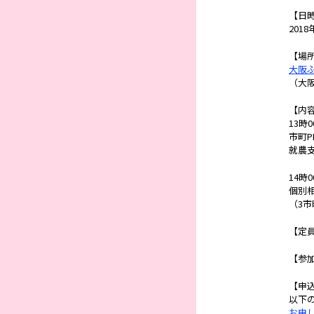
【日
201
【場
大阪
（大阪
【内
13時
市町
就農
14時
個別
（3
【定員
【参加
【申
以下
お申