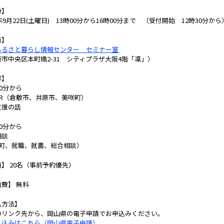
時】
8年9月22日(土曜日) 13時00分から16時00分まで （受付開始 12時30分から
所】
ふるさと暮らし情報センター セミナー室
市中央区本町橋2-31 シティプラザ大阪4階「凛」）
容】
00分から
PR（倉敷市、井原市、美咲町）
支援の話
00分から
相談
市町、就職、就農、総合相談）
】 20名（事前予約優先）
費】 無料
込方法】
のリンク先から、岡山県の電子申請でお申込みください。
し込みはこちら（岡山県電子申請）