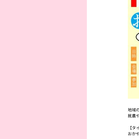
地域
就農
【タ
おか