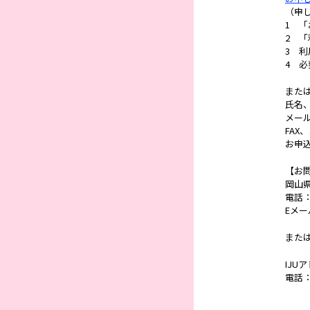
（申
1 
2 
3 
4 
また
氏名
メー
FAX
お申
【お
岡山県
電話：0
Eメー
また
IJ
電話：0