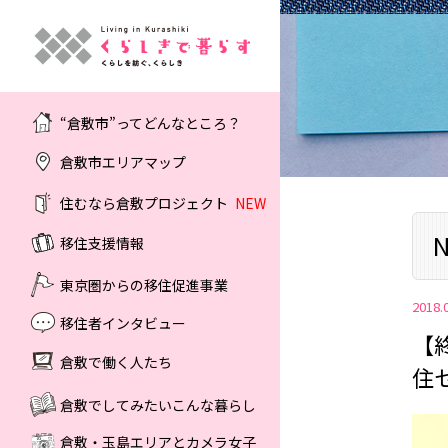
“倉敷市”ってどんなところ？
倉敷市エリアマップ
住むなら倉敷プロジェクト
NEW
N
移住支援情報
東京圏からの移住促進事業
2018.
移住者インタビュー
【
倉敷で働く人たち
住
倉敷でしてみたいこんな暮らし
倉敷・玉島エリアとカメラ女子