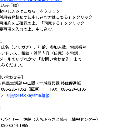
し込み手順）
「お申し込みはこちら」をクリック
「利用者登録せずに申し込む方はこちら」をクリック
利用規約をご確認の上、「同意する」をクリック
必要事項を入力の上、申し込む。
は、
、氏名（フリガナ）、年齢、参加人数、電話番号
ルアドレス、相談・質問内容（任意）を電話、
、メールのいずれかで 「お問い合わせ先」まで
込みください。
問い合わせ先】
 県民生活部 中山間・地域振興課 移住促進班
86-226-7862（直通） FAX：086-224-6195
ル：
uij@pref.okayama.lg.jp
は
Uアドバイザー 佐藤（大阪ふるさと暮らし情報センター）
90-6344-1965