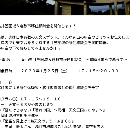
県井笠圏域＆倉敷市移住相談会を開催します！
県は、実は日本有数の天文スポット。そんな岡山の星空のヒミツをお伝えしま
、県内でも天文台を多く有する井笠圏域の移住相談会を同時開催。
の星空の下で暮らしてみませんか！？
行 事 名 岡山県井笠圏域＆倉敷市移住相談会 ～星降るまちで暮らす～
開催日時 ２０２０年１月２５日（土） １７：１５～２０：３０
内 容
移住者による移住体験談・移住担当者との個別相談会を予定
ログラム①】１７：１５～１８：１０
ナー「天文王国おかやまのヒミツ」
①『昼だけじゃない「晴れの国」～元祖・天文王国おかやま～』
：岡山県地方創生推進室
②『星空を見上げてin天文のまち あさくち』
ト：庄司 優太さん（浅口市地域おこし協力隊OB、星空案内人）