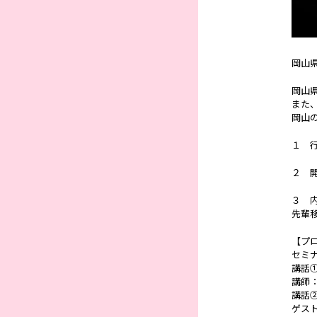
岡山
岡山
また
岡山
１ 
２ 
３ 
先輩
【プ
セミ
講話
講師
講話
ゲス