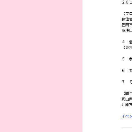
２０
【プ
移住
笠岡
※浅
４ 
（東
５ 
６ 
７ 
【問
岡山県
井原市
イベ