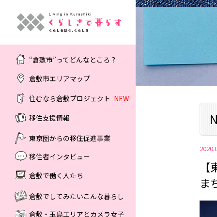
“倉敷市”ってどんなところ？
倉敷市エリアマップ
住むなら倉敷プロジェクト
NEW
N
移住支援情報
東京圏からの移住促進事業
2020.
移住者インタビュー
【
倉敷で働く人たち
ま
倉敷でしてみたいこんな暮らし
倉敷・玉島エリアとカメラ女子