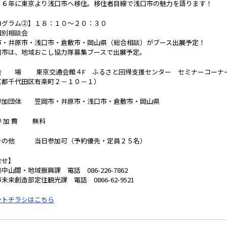
１６年に東京より浅口市へ移住。移住者目線で浅口市の魅力を語ります！
ログラム②】１８：１０～２０：３０
個別相談会
市・井原市・浅口市・倉敷市・岡山県（総合相談）がブース出展予定！
口市は、地域おこし協力隊募集ブースで出展予定。
会 場 東京交通会館４F ふるさと回帰支援センター セミナーコーナ
京都千代田区有楽町２－１０－１）
参加団体 笠岡市・井原市・浅口市・倉敷市・岡山県
参 加 費 無料
その他 当日参加可（予約優先・定員２５名）
合せ】
中山間・地域振興課 電話 086-226-7862
未来創造部定住観光課 電話 0866-62-9521
ントチラシはこちら