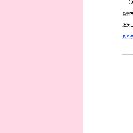
（３
倉敷
放送
ＢＳ