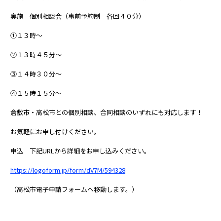
実施 個別相談会（事前予約制 各回４０分）
①１３時～
②１３時４５分～
③１４時３０分～
④１５時１５分～
倉敷市・高松市との個別相談、合同相談のいずれにも対応します！
お気軽にお申し付けください。
申込 下記URLから詳細をお申し込みください。
https://logoform.jp/form/dV7M/594328
（高松市電子申請フォームへ移動します。）