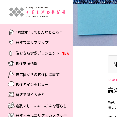
“倉敷市”ってどんなところ？
倉敷市エリアマップ
住むなら倉敷プロジェクト
NEW
N
移住支援情報
東京圏からの移住促進事業
2020.
移住者インタビュー
高
倉敷で働く人たち
高梁
倉敷でしてみたいこんな暮らし
催し
倉敷・玉島エリアとカメラ女子