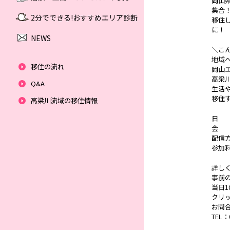
岡山
集合
2分でできる!おすすめエリア診断
移住
に！
NEWS
＼こ
地域
移住の流れ
岡山
高梁
Q&A
生活
移住
高梁川流域の移住情報
日 時
会 
配信方
参加
詳しくは
事前
当日10
クリ
お問
TEL：