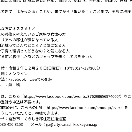
県西部の高梁川流域にある新見市、高梁市、総社市、井原市、笠岡市、倉敷市
！
してきて「よかったぁ」ことや、来てから「驚いた！」ことまで、実際に移住
んな方にオススメ！／
への移住を考えているご家族や女性の方
エリアへの移住が気になっている人
川流域ってどんなところ？と気になる人
や子育て環境ってどうなの？と気になる人
する前と移住したあとのギャップを無くしておきたい人
：令和２年１２月２０日(日曜日) 10時30分～12時00分
場：オンライン
法：Facebook Liveでの配信
料 ：無 料
、こちら（https://www.facebook.com/events/376298656974666/
の登録や申込は不要です。
時30分に、こちらのURL（https://www.facebook.com/smoutjp/live/）を
ックしていただくと、視聴できます。
合せ：倉敷市 くらしき移住定住推進室
086-426-3153 メール：iju@city.kurashiki.okayama.jp