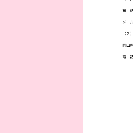
電 
メー
（２
岡山
電 