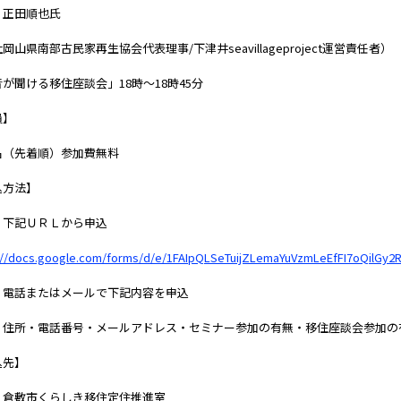
：正田順也氏
岡山県南部古民家再生協会代表理事/下津井seavillageproject運営責任者）
が聞ける移住座談会」18時～18時45分
員】
名（先着順）参加費無料
込方法】
）下記ＵＲＬから申込
://docs.google.com/forms/d/e/1FAIpQLSeTuijZLemaYuVzmLeEfFI7oQilGy2
）電話またはメールで下記内容を申込
・住所・電話番号・メールアドレス・セミナー参加の有無・移住座談会参加の
込先】
）倉敷市くらしき移住定住推進室