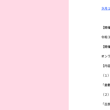
９月
【開
令和
【開
オンラ
【内
（１
「倉敷
（２）
「古民