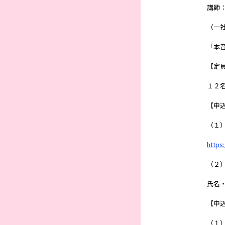
講師
（一社
「本音
【定
１２
【申
（１
https
（２
氏名
【申
（１