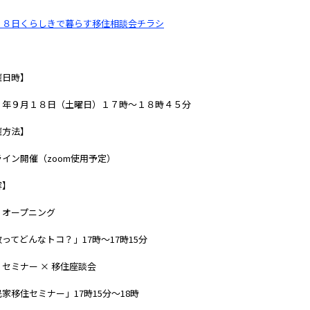
１８日くらしきで暮らす移住相談会チラシ
催日時】
３年９月１８日（土曜日）１７時～１８時４５分
催方法】
イン開催（zoom使用予定）
容】
）オープニング
ってどんなトコ？」17時～17時15分
セミナー × 移住座談会
家移住セミナー」17時15分～18時