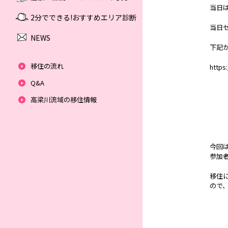
当日
2分でできる!おすすめエリア診断
当日
NEWS
下記
移住の流れ
https
Q&A
高梁川流域の移住情報
今回
参加
移住
ので