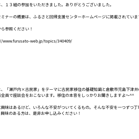
は、１３組の参加をいただきました。ありがとうございました。
セミナーの概要は、ふるさと回帰支援センターホームページに掲載されていま
から参照ください！
://www.furusato-web.jp/topics/340409/
は、「瀬戸内×古民家」をテーマに古民家移住の基礎知識と倉敷市児島下津井
者全員で座談会をおこないます。移住の本音をしっかりお聞きしますよ～^^
に興味はあるけど、いろんな不安がついてくるもの。そんな不安を一つずつ丁
、興味のある方は、是非お申し込みください！