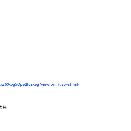
RxZ60xbg5Ope2f6zXeg/viewform?usp=sf_link
有無