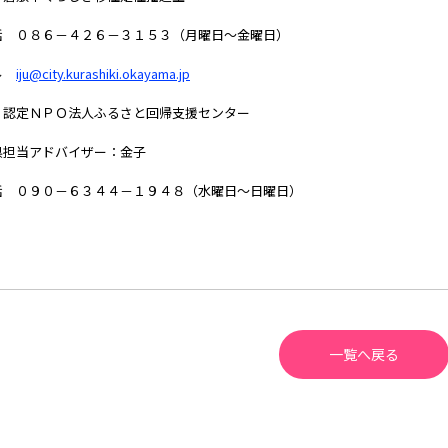
話 ０８６－４２６－３１５３（月曜日～金曜日）
ル
iju@city.kurashiki.okayama.jp
）認定ＮＰＯ法人ふるさと回帰支援センター
県担当アドバイザー：金子
話 ０９０－６３４４－１９４８（水曜日～日曜日）
一覧へ戻る