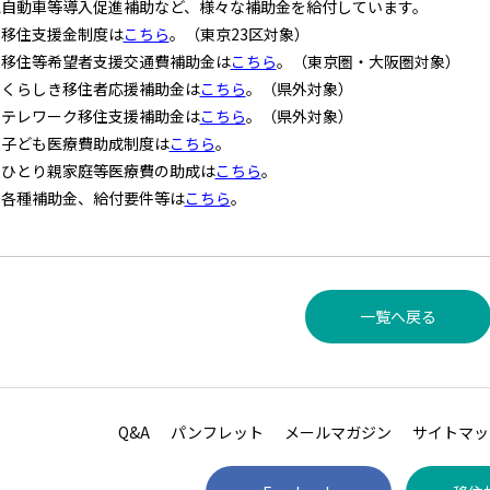
気自動車等導入促進補助など、様々な補助金を給付しています。
・移住支援金制度は
こちら
。（東京23区対象）
・移住等希望者支援交通費補助金は
こちら
。（東京圏・大阪圏対象）
・くらしき移住者応援補助金は
こちら
。（県外対象）
・テレワーク移住支援補助金は
こちら
。（県外対象）
・子ども医療費助成制度は
こちら
。
・ひとり親家庭等医療費の助成は
こちら
。
・各種補助金、給付要件等は
こちら
。
一覧へ戻る
Q&A
パンフレット
メールマガジン
サイトマッ