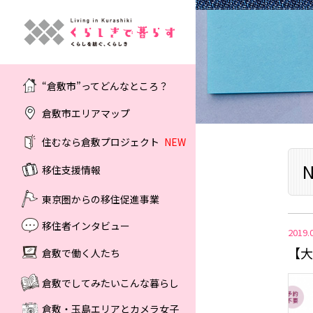
“倉敷市”ってどんなところ？
倉敷市エリアマップ
住むなら倉敷プロジェクト
NEW
N
移住支援情報
東京圏からの移住促進事業
移住者インタビュー
2019.
【大
倉敷で働く人たち
倉敷でしてみたいこんな暮らし
倉敷・玉島エリアとカメラ女子