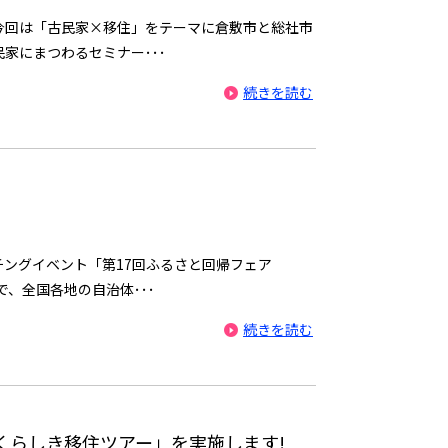
今回は「古民家×移住」をテーマに倉敷市と総社市
家にまつわるセミナー･･･
続きを読む
チングイベント「第17回ふるさと回帰フェア
で、全国各地の自治体･･･
続きを読む
)「くらしき移住ツアー」を実施します!