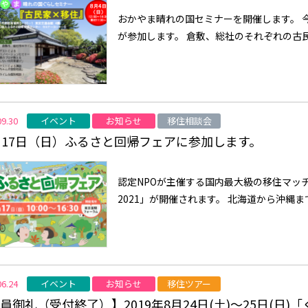
おかやま晴れの国セミナーを開催します。 
が参加します。 倉敷、総社のそれぞれの古民
イベント
お知らせ
移住相談会
09.30
月17日（日）ふるさと回帰フェアに参加します。
認定NPOが主催する国内最大級の移住マッ
2021」が開催されます。 北海道から沖縄ま
イベント
お知らせ
移住ツアー
06.24
員御礼（受付終了）】2019年8月24日(土)～25日(日