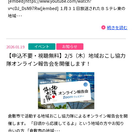
[embed]https://www.youtube.com/watch?
v=cDJ_DsN97Rw[/embed] １月３１日放送されたＢＳテレ東の
地域･･･
続きを読む
イベント
お知らせ
2026.01.19
【申込不要・視聴無料】2/5（木）地域おこし協力
隊オンライン報告会を開催します！
倉敷市で活動する地域おこし協力隊によるオンライン報告会を開
催します。 「日頃から応援してるよ」という地域の方やお知り
合いの方 「倉敷市の地域･･･