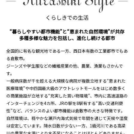
くらしきでの生活
“暮らしやすい都市機能”と“恵まれた自然環境”が共存
多種多様な魅力を包括し、進化し続ける都市
全国的に有名な観光地である一方、西日本有数の工業都市でもあ
る倉敷市。
ジーンズや学生服などの繊維産業の他、農業、漁業もさかんで
す。
一般病床数が千を超える大規模な病院が複数立地する“恵まれた
医療環境”や中四国最大級のアウトレットモールをはじめ数多く
の商業施設が立地する“充実した買い物環境”、市内に高速道路の
インターチェンジを4カ所、JRの駅を8駅有する“高い交通利便
性”など、バランスのよい都市機能は倉敷市の大きな特徴です。
自然環境は、穏やかな瀬戸内海式気候で年間を通じて天候や湿度
は安定しています。降水日数が少ない一方、1級河川である高梁
川の豊富な水源により水不足になることはほとんどありません。