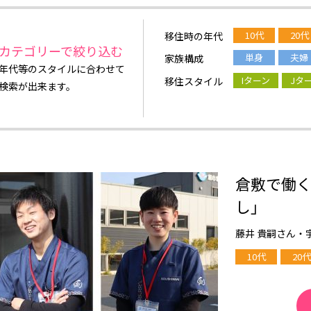
10代
20代
移住時の年代
カテゴリーで絞り込む
単身
夫婦
家族構成
年代等のスタイルに合わせて
Iターン
Jタ
移住スタイル
検索が出来ます。
倉敷で働
し」
藤井 貴嗣さん・
10代
20代