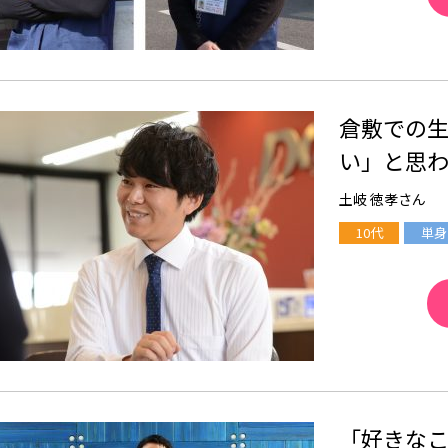
倉敷での
い」と思
土岐 徳孝さん
10代
単身
「好きな