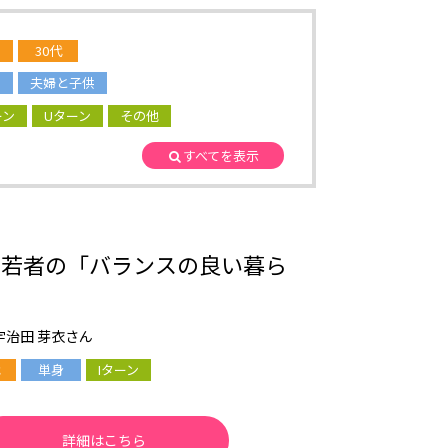
30代
夫婦と子供
ーン
Uターン
その他
すべてを表示
く若者の「バランスの良い暮ら
宇治田 芽衣さん
単身
Iターン
詳細はこちら