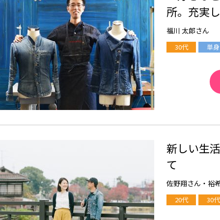
所。充実
福川 太郎さん
30代
単身
新しい生
て
佐野翔さん・裕
20代
30代