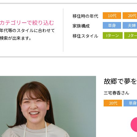
10代
20代
移住時の年代
カテゴリーで絞り込む
単身
夫婦
家族構成
年代等のスタイルに合わせて
Iターン
Jタ
移住スタイル
検索が出来ます。
故郷で夢
三宅春香さん
20代
単身