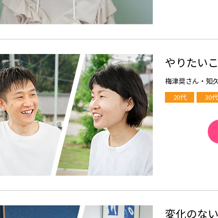
やりたい
梅津奨さん・知
20代
30代
変化のな