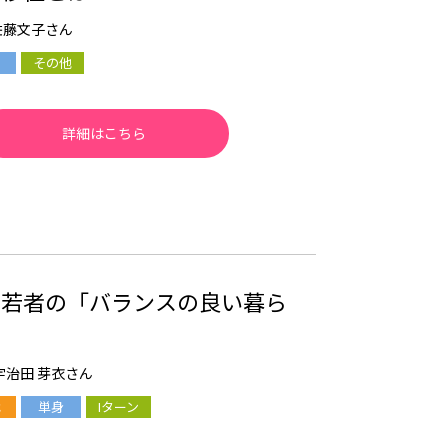
佐藤文子さん
その他
詳細はこちら
く若者の「バランスの良い暮ら
宇治田 芽衣さん
単身
Iターン