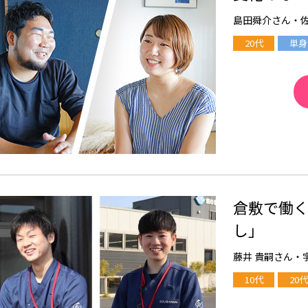
島田舜介さん・
20代
単身
倉敷で働
し」
藤井 貴嗣さん・
10代
20代