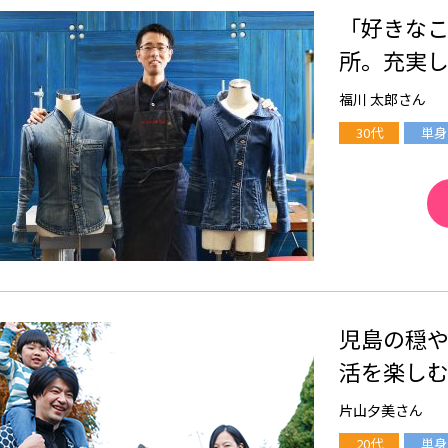
「好きな
所。充実
福川 太郎さん
30代
単身
児島の穏
活を楽し
片山夕美さん
20代
単身